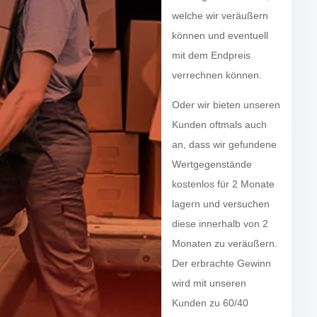
welche wir veräußern
können und eventuell
mit dem Endpreis
verrechnen können.
Oder wir bieten unseren
Kunden oftmals auch
an, dass wir gefundene
Wertgegenstände
kostenlos für 2 Monate
lagern und versuchen
diese innerhalb von 2
Monaten zu veräußern.
Der erbrachte Gewinn
wird mit unseren
Kunden zu 60/40