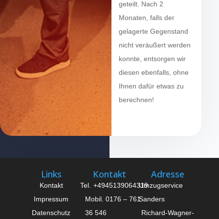
geteilt. Nach 2
Monaten, falls der
gelagerte Gegenstand
nicht veräußert werden
konnte, entsorgen wir
diesen ebenfalls, ohne
Ihnen dafür etwas zu
berechnen!
Links
Kontakt
Adresse
Kontakt
Tel.
+4945139064319
Umzugservice
Impressum
Mobil. 0176 – 761
Sanders
Datenschutz
36 546
Richard-Wagner-