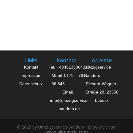
Links
Kontakt
Adresse
Kontakt
Tel.
+4945139064319
Umzugservice
Impressum
Mobil. 0176 – 761
Sanders
Datenschutz
36 546
Richard-Wagner-
Email.
Straße 28, 23556
info@umzugservice-
Lübeck
sanders.de
© 2025 by Umzugsservice-Sanders • Entwickelt von:
www.aikonetic.com