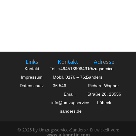
Links
Kontakt
Adresse
Kontakt
Tel.
+4945139064319
Umzugservice
Impressum
Mobil. 0176 – 761
Sanders
Datenschutz
36 546
Richard-Wagner-
Email.
Straße 28, 23556
info@umzugservice-
Lübeck
sanders.de
© 2025 by Umzugsservice-Sanders • Entwickelt von:
www.aikonetic.com